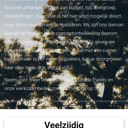
factoren afhankelijk. Denk aan budget, tijd, doelgroep,
doelstellingen. Daardoor is het niet altijd mogelijk direct
jouw droomevenement te realiseren. Wij zijn ons hiervan
bewust en houden bij de conceptontwikkeling daarom
altijd rekening met groeimogelijkheden. Zo geven we
bijvoorbeeld aan ‘dit is stap één, maar met een ruimer
budget, meer tijd of meer bezoekers, kun je doorgroeien
naar stap twee, drie, vier of vijf’.
Neem voor meer informatie over Outside Events en
onze werkzaamheden contact met ons op.
Veelzijdig