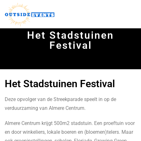
PORTFOLIO
Het Stadstuinen
Festival
Het Stadstuinen Festival
Deze opvolger van de Streekparade speelt in op de
verduurzaming van Almere Centrum.
Almere Centrum krijgt 500m2 stadstuin. Een proeftuin voor
en door winkeliers, lokale boeren en (bloemen)telers. Maar
ook groeninstellingen, scholen, Floriade, Growing Green